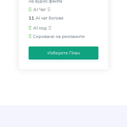
на аудио файла
AI Чат
11
AI чат ботове
Emails V2
AI код
Personalized email outreach to your target
Скриване на рекламите
prospects that get better results.
Изберете План
Email Subject Lines
Powerful email subject lines that increase open
rates.