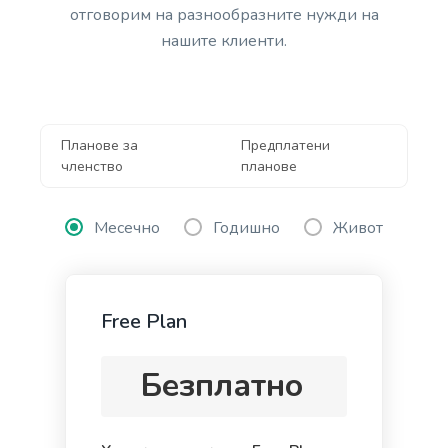
отговорим на разнообразните нужди на
нашите клиенти.
Content Shorten
Short your content in a different voice and style to
appeal to different readers.
Планове за
Предплатени
членство
планове
Месечно
Годишно
Живот
Quora Answers
Answers to Quora questions that will position you
as an authority.
Free Plan
Безплатно