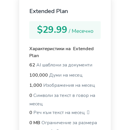
List of the main benefits versus the most common
problems and concerns.
Extended Plan
$29.99
/ Месечно
Rewrite With Keywords
Характеристики на Extended
Rewrite your existing content to include more
Plan
keywords and boost your search engine rankings.
62
AI шаблони за документи
100,000
Думи на месец
1,000
Изображения на месец
0
Символи за текст в говор на
Emails
месец
Professional-looking emails that help you engage
0
Реч към текст на месец
leads and customers.
0 MB
Ограничение за размера