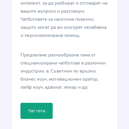
visitors into customers.
интелект, за да разбират и отговарят на
вашите въпроси и разговори.
Чатботовете са наистина полезни,
защото могат да ви осигурят незабавна
и персонализирана помощ.
LinkedIn Ad Headlines
Attention-grabbing, click-inducing, and high-
Предлагаме разнообразна гама от
converting ad headlines for Linkedin.
специализирани чатботове в различни
индустрии. в. Съветник по връзки,
бизнес коуч, мотивационен оратор,
лайф коуч, адвокат, лекар и др.
LinkedIn Ad Descriptions
Professional and eye-catching ad descriptions that
will make your product shine.
Чат сега