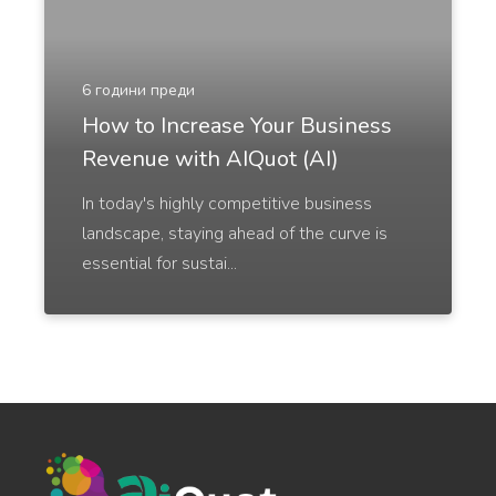
YouTube Titles
6 години преди
Catchy titles that attract more views and increase
How to Increase Your Business
the number of shares.
Revenue with AIQuot (AI)
In today's highly competitive business
landscape, staying ahead of the curve is
essential for sustai...
YouTube Descriptions
Catchy and persuasive YouTube descriptions that
help your videos rank higher.