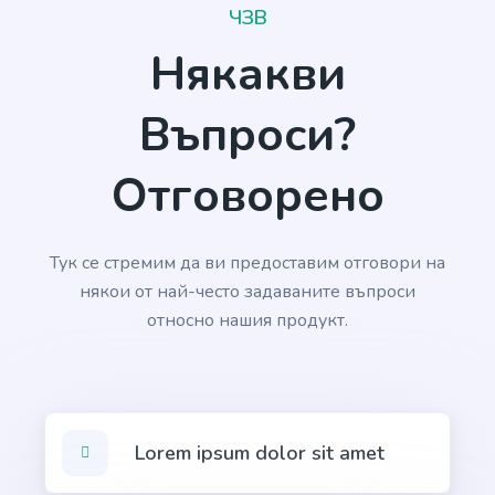
ЧЗВ
Startup Name Generator
Generate cool, creative, and catchy names for your
Някакви
startup in seconds.
Въпроси?
Отговорено
Company Bios
Short and sweet company bio that will help you
Тук се стремим да ви предоставим отговори на
connect with your target audience.
някои от най-често задаваните въпроси
относно нашия продукт.
Company Mission
Lorem ipsum dolor sit amet
A clear and concise statement of your company's
goals and purpose.