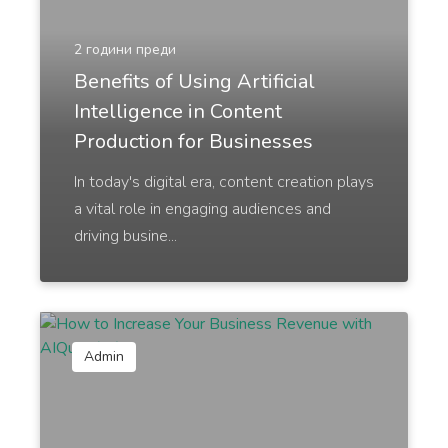
grabbing Instagram posts.
2 години преди
Benefits of Using Artificial
Intelligence in Content
Production for Businesses
Instagram Hashtags
Trending and highly relevant hashtags to help you
In today's digital era, content creation plays
get more followers and engagement.
a vital role in engaging audiences and
driving busine...
Twitter Tweets
Admin
Generate tweets using AI, that are relevant and
on-trend.