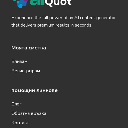
YouTube Outlines
Video outlines that are a breeze to create and
uber-engaging.
Experience the full power of an AI content generator
that delivers premium results in seconds.
Моята сметка
LinkedIn Posts
Влизам
Inspiring LinkedIn posts that will help you build
trust and authority in your industry.
Регистрирам
помощни линкове
Блог
TikTok Video Scripts
Обратна връзка
Video scripts that are ready to shoot and will
make you go viral.
Контакт