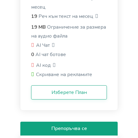
месец
Questions
19
Реч към текст на месец
A tool to create engaging questions and polls that
19 MB
Ограничение за размера
increase audience participation and engagement.
на аудио файла
AI Чат
0
AI чат ботове
AI код
Passive to Active Voice
Скриване на рекламите
Easy and quick solution to converting your passive
voice sentences into active voice sentences.
Изберете План
Препоръчва се
Pros and Cons