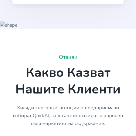
Product Descriptions
Authentic product descriptions that will compel,
inspire, and influence.
Отзиви
Какво Казват
Нашите Клиенти
Amazon Product Titles
Product titles that will make your product stand
out in a sea of competition.
Хиляди търговци, агенции и предприемачи
избират QuickAI, за да автоматизират и опростят
своя маркетинг на съдържание.