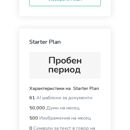
Definition
Starter Plan
A definition for a word, phrase, or acronym that's
used often by your target buyers.
Пробен
период
Характеристики на Starter Plan
Answers
Instant, quality answers to any questions or
61
AI шаблони за документи
concerns that your audience might have.
50,000
Думи на месец
500
Изображения на месец
0
Символи за текст в говор на