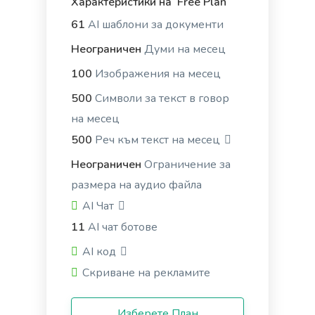
Характеристики на Free Plan
Summarize for a 2nd grader
Translates difficult text into simpler concepts.
61
AI шаблони за документи
Неограничен
Думи на месец
100
Изображения на месец
500
Символи за текст в говор
на месец
Stories
Engaging and persuasive stories that will capture
500
Реч към текст на месец
your reader's attention and interest.
Неограничен
Ограничение за
размера на аудио файла
AI Чат
11
AI чат ботове
AI код
Bullet Point Answers
Precise and informative bullet points that provide
Скриване на рекламите
quick and valuable answers to your customers'
questions.
Изберете План